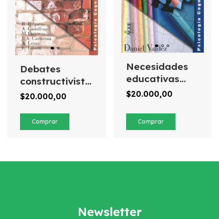
Necesidades
Debates
educativas
constructivistas,
especiales en
de Ricardo
$20.000,00
$20.000,00
trastornos del
Baquero
desarrollo
Newsletter