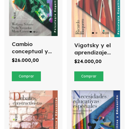
Cambio
Vigotsky y el
conceptual y
aprendizaje
educación
escolar
$26.000,00
$24.000,00