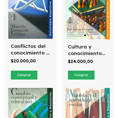
Conflictos del
Cultura y
conocimiento y
conocimientos
dilemas de la
sociales
$20.000,00
$24.000,00
educación