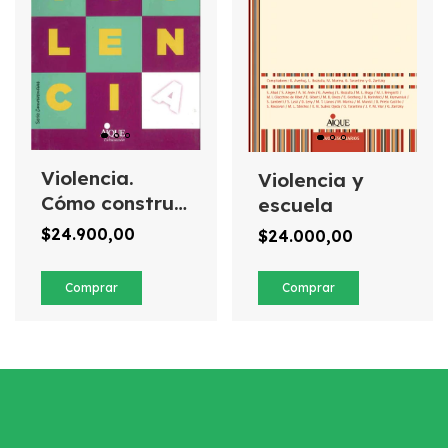
Violencia.
Violencia y
Cómo construir
escuela
autoridad
$24.900,00
$24.000,00
para una
escuela
inclusiva