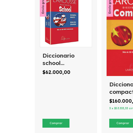
Envío gratis
Envío gratis
Diccionario
school
español/inglés
$62.000,00
Dicciona
compac
español
$160.000
chino/e
3
x
$53.333,33
si
Larouss