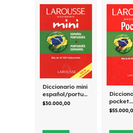
Diccionario mini
Dicciona
español/portugués
pocket
português/espanhol
$30.000,00
español
$55.000,
portugu
espanho