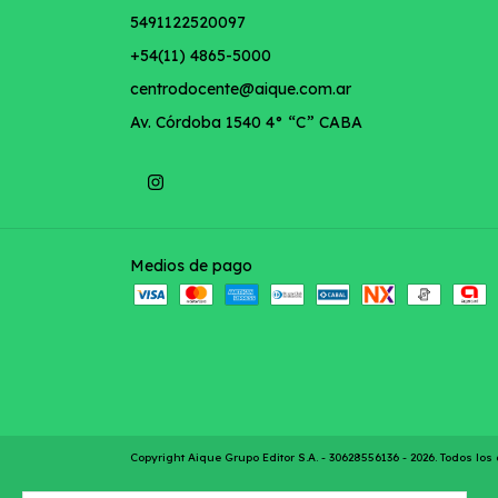
5491122520097
+54(11) 4865-5000
centrodocente@aique.com.ar
Av. Córdoba 1540 4° “C” CABA
Medios de pago
Copyright Aique Grupo Editor S.A. - 30628556136 - 2026. Todos lo