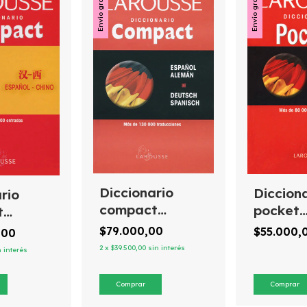
Envío gratis
Envío gratis
Diccionario
Diccion
rio
compact
pocket
t
español/alemán
español
/chino
$79.000,00
$55.000,
,00
deutsch/spanisch
deutsch
spañol
2
x
$39.500,00
sin interés
n interés
larou
Larouss
e