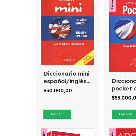
Diccionario mini
Dicciona
español/inglés
pocket 
english/spanish
$30.000,00
/ francé
Larousse
$55.000,
français
espagno