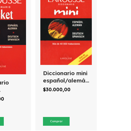
Diccionario mini
español/alemán
ario
deutsch/spanisch
$30.000,00
Larousse
/alemán
00
/spanisch
e