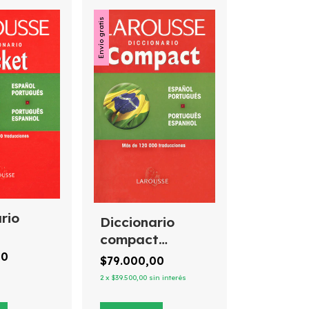
Envío gratis
rio
Diccionario
compact
/portugués
español/portugués
00
$79.000,00
ês/
português/espanhol
2
x
$39.500,00
sin interés
l