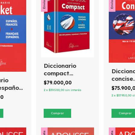
Diccionario
Diccion
compact
concise
rio
español /
$79.000,00
español
español
francés français
$75.900,
2
x
$39.500,00
sin interés
english
s
/ Larousse
2
x
$37.950,00
s
00
Larouss
 /
l