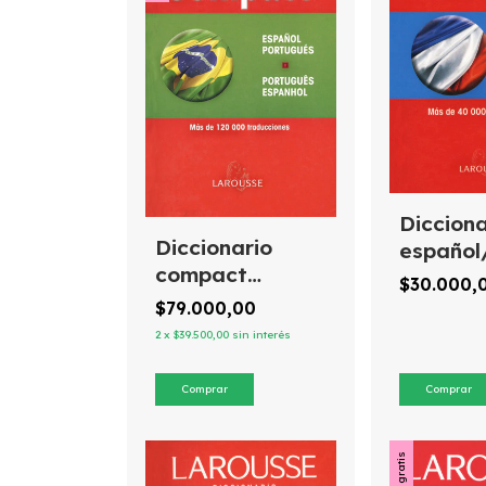
Dicciona
Diccionario
español
compact
françai
$30.000,
español/portugués
de edic
$79.000,00
português/espanhol,
Larouss
2
x
$39.500,00
sin interés
de ediciónes
Larousse
Envío gratis