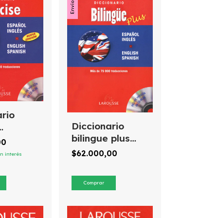
ario
Diccionario
bilingue plus
/inglés
00
español/inglés
/spanish
$62.000,00
in interés
english/spanish
e