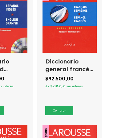
ario
Diccionario
rd
general francés
/inglés
español - fr.-
00
$92.500,00
/spanish
esp. Larousse
n interés
3
x
$30.833,33
sin interés
Envío gratis