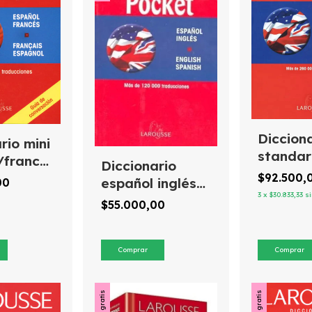
Diccion
rio mini
standa
/francés
Diccionario
español
s/espagnol,
$92.500,
español inglés
00
english
iónes
3
x
$30.833,33
si
pocket
$55.000,00
e
Larousse nueva
edición
Envío gratis
Envío gratis